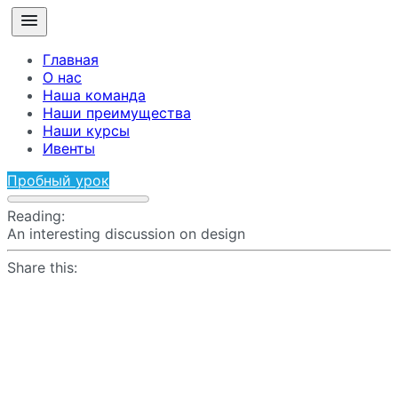
Главная
О нас
Наша команда
Наши преимущества
Наши курсы
Ивенты
Пробный урок
Reading:
An interesting discussion on design
Share this: