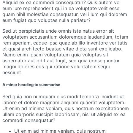
Aliquid ex ea commodi consequatur? Quis autem vel
eum iure reprehenderit qui in ea voluptate velit esse
quam nihil molestiae consequatur, vel illum qui dolorem
eum fugiat quo voluptas nulla pariatur?
Sed ut perspiciatis unde omnis iste natus error sit
voluptatem accusantium doloremque laudantium, totam
rem aperiam, eaque ipsa quae ab illo inventore veritatis
et quasi architecto beatae vitae dicta sunt explicabo.
Nemo enim ipsam voluptatem quia voluptas sit
aspernatur aut odit aut fugit, sed quia consequuntur
magni dolores eos qui ratione voluptatem sequi
nesciunt.
A minor heading to summarise
Sed quia non numquam eius modi tempora incidunt ut
labore et dolore magnam aliquam quaerat voluptatem.
Ut enim ad minima veniam, quis nostrum exercitationem
ullam corporis suscipit laboriosam, nisi ut aliquid ex ea
commodi consequatur?
Ut enim ad minima veniam, quis nostrum