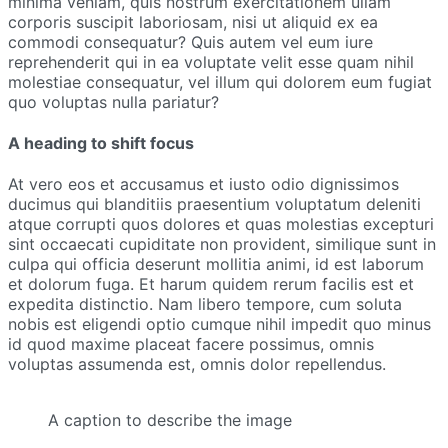
minima veniam, quis nostrum exercitationem ullam
corporis suscipit laboriosam, nisi ut aliquid ex ea
commodi consequatur? Quis autem vel eum iure
reprehenderit qui in ea voluptate velit esse quam nihil
molestiae consequatur, vel illum qui dolorem eum fugiat
quo voluptas nulla pariatur?
A heading to shift focus
At vero eos et accusamus et iusto odio dignissimos
ducimus qui blanditiis praesentium voluptatum deleniti
atque corrupti quos dolores et quas molestias excepturi
sint occaecati cupiditate non provident, similique sunt in
culpa qui officia deserunt mollitia animi, id est laborum
et dolorum fuga. Et harum quidem rerum facilis est et
expedita distinctio. Nam libero tempore, cum soluta
nobis est eligendi optio cumque nihil impedit quo minus
id quod maxime placeat facere possimus, omnis
voluptas assumenda est, omnis dolor repellendus.
A caption to describe the image