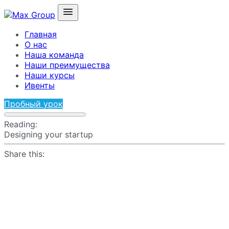
Главная
О нас
Наша команда
Наши преимущества
Наши курсы
Ивенты
Пробный урок
Reading:
Designing your startup
Share this: