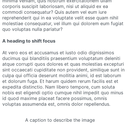
minima veniam, quis nostrum exercitationem ullam
corporis suscipit laboriosam, nisi ut aliquid ex ea
commodi consequatur? Quis autem vel eum iure
reprehenderit qui in ea voluptate velit esse quam nihil
molestiae consequatur, vel illum qui dolorem eum fugiat
quo voluptas nulla pariatur?
A heading to shift focus
At vero eos et accusamus et iusto odio dignissimos
ducimus qui blanditiis praesentium voluptatum deleniti
atque corrupti quos dolores et quas molestias excepturi
sint occaecati cupiditate non provident, similique sunt in
culpa qui officia deserunt mollitia animi, id est laborum
et dolorum fuga. Et harum quidem rerum facilis est et
expedita distinctio. Nam libero tempore, cum soluta
nobis est eligendi optio cumque nihil impedit quo minus
id quod maxime placeat facere possimus, omnis
voluptas assumenda est, omnis dolor repellendus.
A caption to describe the image