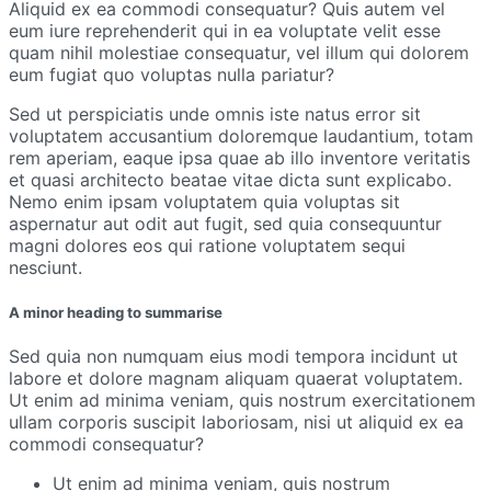
Aliquid ex ea commodi consequatur? Quis autem vel
eum iure reprehenderit qui in ea voluptate velit esse
quam nihil molestiae consequatur, vel illum qui dolorem
eum fugiat quo voluptas nulla pariatur?
Sed ut perspiciatis unde omnis iste natus error sit
voluptatem accusantium doloremque laudantium, totam
rem aperiam, eaque ipsa quae ab illo inventore veritatis
et quasi architecto beatae vitae dicta sunt explicabo.
Nemo enim ipsam voluptatem quia voluptas sit
aspernatur aut odit aut fugit, sed quia consequuntur
magni dolores eos qui ratione voluptatem sequi
nesciunt.
A minor heading to summarise
Sed quia non numquam eius modi tempora incidunt ut
labore et dolore magnam aliquam quaerat voluptatem.
Ut enim ad minima veniam, quis nostrum exercitationem
ullam corporis suscipit laboriosam, nisi ut aliquid ex ea
commodi consequatur?
Ut enim ad minima veniam, quis nostrum