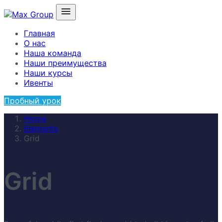
Главная
О нас
Наша команда
Наши преимущества
Наши курсы
Ивенты
Пробный урок
Home
Elements
Grid
Grid