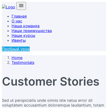
Главная
О нас
Наша команда
Наши преимущества
Наши курсы
Ивенты
Пробный урок
Home
Testimonials
Customer Stories
Sed ut perspiciatis unde omnis iste natus error sit
voluptatem accusantium doloremque laudantium, totam