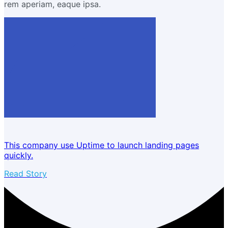
rem aperiam, eaque ipsa.
This company use Uptime to launch landing pages
quickly.
Read Story