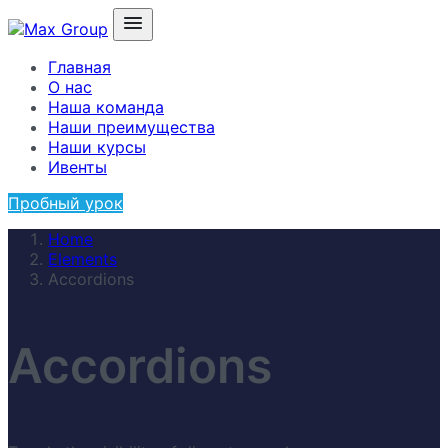
Главная
О нас
Наша команда
Наши преимущества
Наши курсы
Ивенты
Пробный урок
Home
Elements
Accordions
Accordions