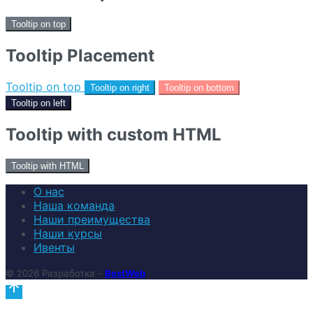
Tooltip on top
Tooltip Placement
Tooltip on top
Tooltip on right
Tooltip on bottom
Tooltip on left
Tooltip with custom HTML
Tooltip with HTML
О нас
Наша команда
Наши преимущества
Наши курсы
Ивенты
© 2026 Разработка -
BestWeb