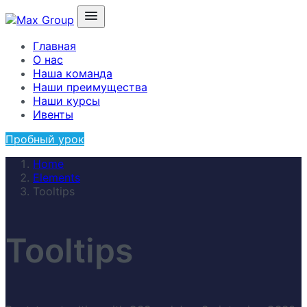
Главная
О нас
Наша команда
Наши преимущества
Наши курсы
Ивенты
Пробный урок
Home
Elements
Tooltips
Tooltips