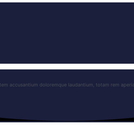
ptatem accusantium doloremque laudantium, totam rem aperi