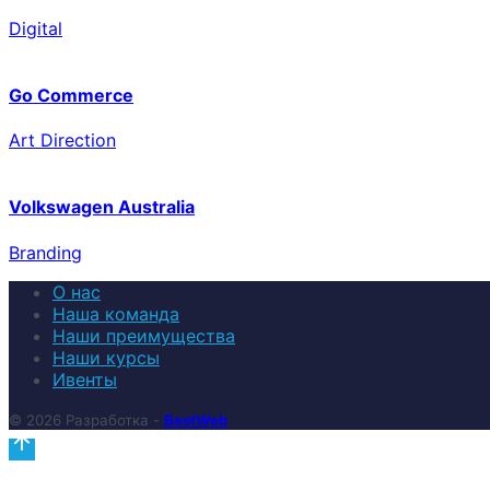
Digital
Go Commerce
Art Direction
Volkswagen Australia
Branding
О нас
Наша команда
Наши преимущества
Наши курсы
Ивенты
© 2026 Разработка -
BestWeb