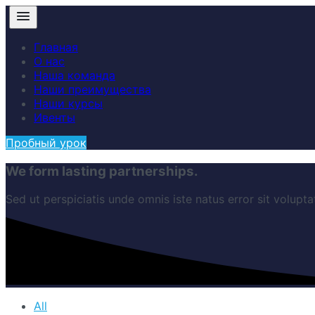
Главная
О нас
Наша команда
Наши преимущества
Наши курсы
Ивенты
Пробный урок
We form lasting partnerships.
Sed ut perspiciatis unde omnis iste natus error sit volu
All