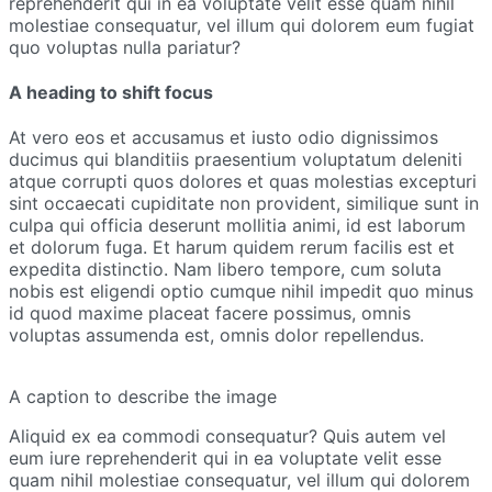
reprehenderit qui in ea voluptate velit esse quam nihil
molestiae consequatur, vel illum qui dolorem eum fugiat
quo voluptas nulla pariatur?
A heading to shift focus
At vero eos et accusamus et iusto odio dignissimos
ducimus qui blanditiis praesentium voluptatum deleniti
atque corrupti quos dolores et quas molestias excepturi
sint occaecati cupiditate non provident, similique sunt in
culpa qui officia deserunt mollitia animi, id est laborum
et dolorum fuga. Et harum quidem rerum facilis est et
expedita distinctio. Nam libero tempore, cum soluta
nobis est eligendi optio cumque nihil impedit quo minus
id quod maxime placeat facere possimus, omnis
voluptas assumenda est, omnis dolor repellendus.
A caption to describe the image
Aliquid ex ea commodi consequatur? Quis autem vel
eum iure reprehenderit qui in ea voluptate velit esse
quam nihil molestiae consequatur, vel illum qui dolorem