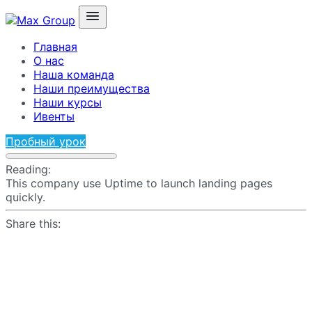
Главная
О нас
Наша команда
Наши преимущества
Наши курсы
Ивенты
Пробный урок
Reading:
This company use Uptime to launch landing pages
quickly.
Share this: