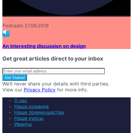
Podcasts
27.06.2019
An interesting discussion on design
Get great articles direct to your inbox
We’ll never share your details with third parties.
View our
Privacy Policy
for more info.
О нас
Наша команда
Наши преимущества
Наши курсы
Ивенты