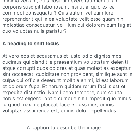
minima veniam, quis nostrum exercitationem ullam
corporis suscipit laboriosam, nisi ut aliquid ex ea
commodi consequatur? Quis autem vel eum iure
reprehenderit qui in ea voluptate velit esse quam nihil
molestiae consequatur, vel illum qui dolorem eum fugiat
quo voluptas nulla pariatur?
A heading to shift focus
At vero eos et accusamus et iusto odio dignissimos
ducimus qui blanditiis praesentium voluptatum deleniti
atque corrupti quos dolores et quas molestias excepturi
sint occaecati cupiditate non provident, similique sunt in
culpa qui officia deserunt mollitia animi, id est laborum
et dolorum fuga. Et harum quidem rerum facilis est et
expedita distinctio. Nam libero tempore, cum soluta
nobis est eligendi optio cumque nihil impedit quo minus
id quod maxime placeat facere possimus, omnis
voluptas assumenda est, omnis dolor repellendus.
A caption to describe the image