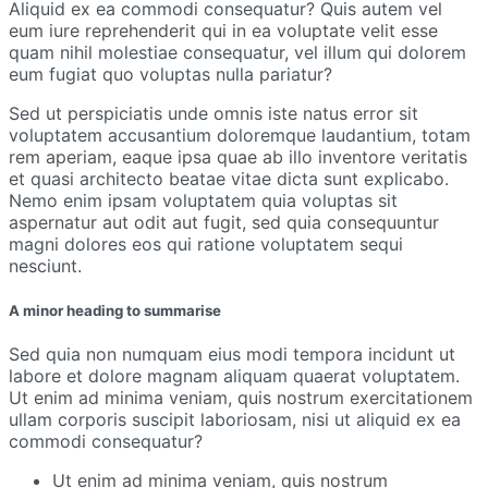
Aliquid ex ea commodi consequatur? Quis autem vel
eum iure reprehenderit qui in ea voluptate velit esse
quam nihil molestiae consequatur, vel illum qui dolorem
eum fugiat quo voluptas nulla pariatur?
Sed ut perspiciatis unde omnis iste natus error sit
voluptatem accusantium doloremque laudantium, totam
rem aperiam, eaque ipsa quae ab illo inventore veritatis
et quasi architecto beatae vitae dicta sunt explicabo.
Nemo enim ipsam voluptatem quia voluptas sit
aspernatur aut odit aut fugit, sed quia consequuntur
magni dolores eos qui ratione voluptatem sequi
nesciunt.
A minor heading to summarise
Sed quia non numquam eius modi tempora incidunt ut
labore et dolore magnam aliquam quaerat voluptatem.
Ut enim ad minima veniam, quis nostrum exercitationem
ullam corporis suscipit laboriosam, nisi ut aliquid ex ea
commodi consequatur?
Ut enim ad minima veniam, quis nostrum