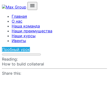
Главная
О нас
Наша команда
Наши преимущества
Наши курсы
Ивенты
Пробный урок
Reading:
How to build collateral
Share this: