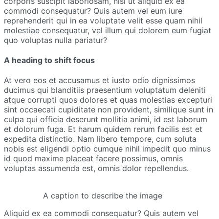
corporis suscipit laboriosam, nisi ut aliquid ex ea
commodi consequatur? Quis autem vel eum iure
reprehenderit qui in ea voluptate velit esse quam nihil
molestiae consequatur, vel illum qui dolorem eum fugiat
quo voluptas nulla pariatur?
A heading to shift focus
At vero eos et accusamus et iusto odio dignissimos
ducimus qui blanditiis praesentium voluptatum deleniti
atque corrupti quos dolores et quas molestias excepturi
sint occaecati cupiditate non provident, similique sunt in
culpa qui officia deserunt mollitia animi, id est laborum
et dolorum fuga. Et harum quidem rerum facilis est et
expedita distinctio. Nam libero tempore, cum soluta
nobis est eligendi optio cumque nihil impedit quo minus
id quod maxime placeat facere possimus, omnis
voluptas assumenda est, omnis dolor repellendus.
A caption to describe the image
Aliquid ex ea commodi consequatur? Quis autem vel