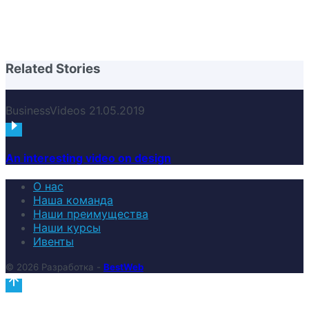
Related Stories
Business
Videos
21.05.2019
An interesting video on design
О нас
Наша команда
Наши преимущества
Наши курсы
Ивенты
© 2026 Разработка -
BestWeb