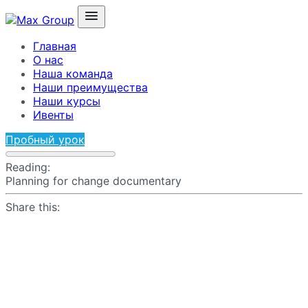
Главная
О нас
Наша команда
Наши преимущества
Наши курсы
Ивенты
Пробный урок
Reading:
Planning for change documentary
Share this: